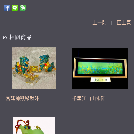
上一則
|
回上頁
相關商品
宮廷神獸聚財陣
千里江山山水陣