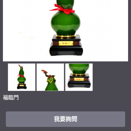
福臨門
我要詢問