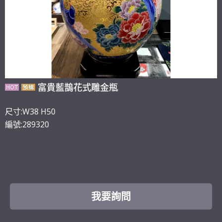
富貴藍鵲花式雕金瓶
尺寸:W38 H50
編號:289320
我要詢問