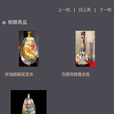
上一則
|
回上頁
|
下一則
相關商品
祥瑞麒麟駕雲來
百蝶飛舞雕金瓶