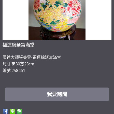
福運綿延富滿堂
國禮大師張美雲-福運綿延富滿堂
尺寸:高30寬23cm
編號:258461
我要詢問