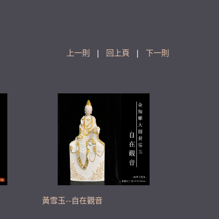
上一則
|
回上頁
|
下一則
黃雪玉--自在觀音