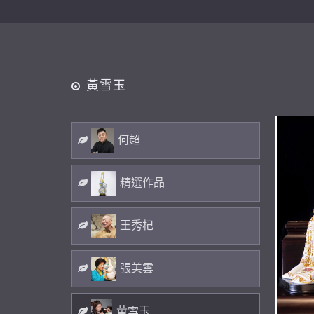
黃雪玉
何超
精選作品
王秀杞
張美雲
黃雪玉