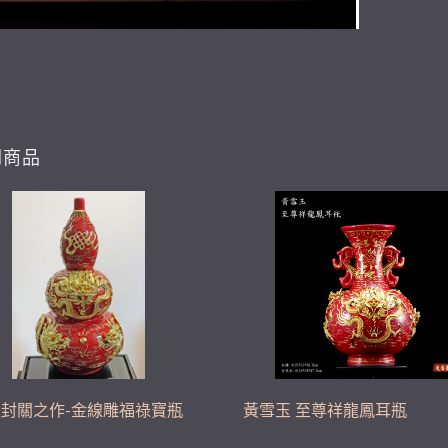
關商品
封關之作-金線雕福祿寶瓶
黃雪玉 至尊祥龍鳳耳瓶