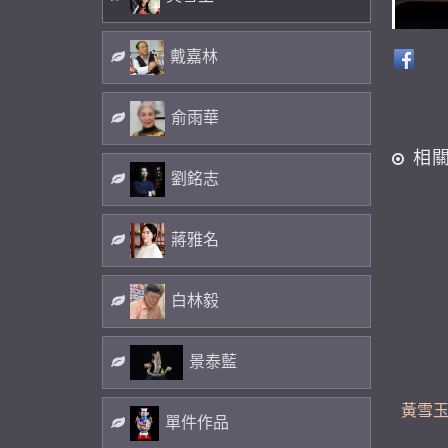
戴嘉林
俞雨華
相
劉銘志
蔣雅名
白林毅
景泰藍
黃雪玉
單件作品