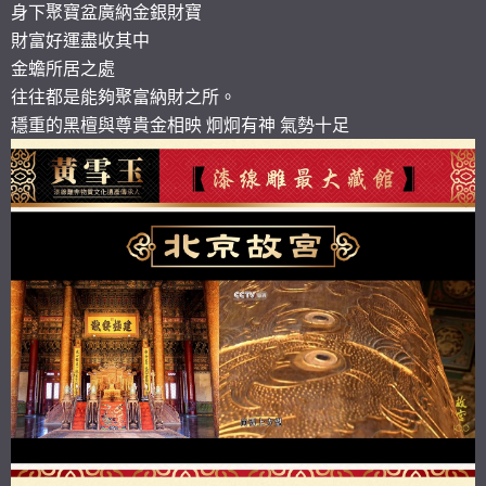
身下聚寶盆廣納金銀財寶
財富好運盡收其中
金蟾所居之處
往往都是能夠聚富納財之所。
穩重的黑檀與尊貴金相映 炯炯有神 氣勢十足