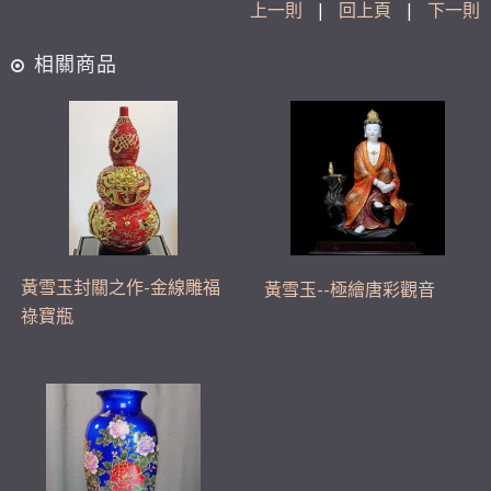
上一則
|
回上頁
|
下一則
相關商品
黃雪玉封關之作-金線雕福
黃雪玉--極繪唐彩觀音
祿寶瓶