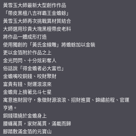
黃雪玉大師最新大型創作作品
「帶皮黑檀八吉祥霸王金蟾蜍」
黃雪玉大師再次挑戰異材質結合
大師選用珍貴大塊黑檀帶皮老料
將作品一體成形打造
使用獨創的「黃氏金線雕」將蟾蜍加以金裝
更以金箔附於作品之上
金光閃閃、十分炫彩奪人
俗話說「得金蟾者必大富也」
金蟾嘴咬銅錢、咬財聚財
富貴有錢、財運滾滾來
金蟾背上揹著北斗七星
寓意進財固守，象徵財源滾滾、招財進寶、錦繡前程、官運
亨通。
銅錢環繞於金蟾身上
腰纏萬貫，家財萬貫，滿載而歸
腳踏敷滿金箔的元寶山