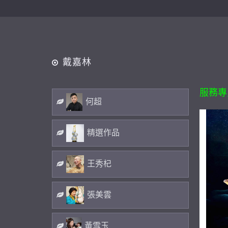
戴嘉林
服務專員(
何超
精選作品
王秀杞
張美雲
黃雪玉