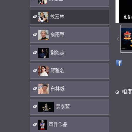
戴嘉林
俞雨華
劉銘志
蔣雅名
白林毅
相
景泰藍
單件作品