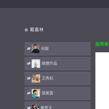
戴嘉林
服務專員(
何超
精選作品
王秀杞
張美雲
黃雪玉