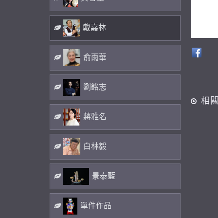
戴嘉林
俞雨華
劉銘志
相
蔣雅名
白林毅
景泰藍
單件作品